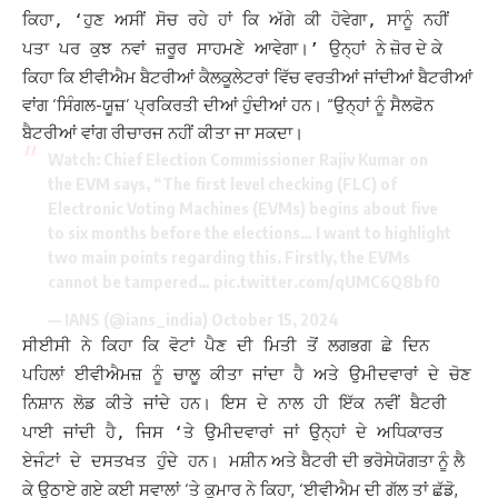
ਕਿਹਾ, ‘ਹੁਣ ਅਸੀਂ ਸੋਚ ਰਹੇ ਹਾਂ ਕਿ ਅੱਗੇ ਕੀ ਹੋਵੇਗਾ, ਸਾਨੂੰ ਨਹੀਂ
ਨੇ ਜ਼ੋਰ ਦੇ ਕੇ
ਪਤਾ ਪਰ ਕੁਝ ਨਵਾਂ ਜ਼ਰੂਰ ਸਾਹਮਣੇ ਆਵੇਗਾ।’ ਉਨ੍ਹਾਂ
ਕਿਹਾ ਕਿ ਈਵੀਐਮ ਬੈਟਰੀਆਂ ਕੈਲਕੂਲੇਟਰਾਂ ਵਿੱਚ ਵਰਤੀਆਂ ਜਾਂਦੀਆਂ ਬੈਟਰੀਆਂ
ਵਾਂਗ ‘ਸਿੰਗਲ-ਯੂਜ਼’ ਪ੍ਰਕਿਰਤੀ ਦੀਆਂ ਹੁੰਦੀਆਂ ਹਨ। “ਉਨ੍ਹਾਂ ਨੂੰ ਸੈਲਫੋਨ
ਬੈਟਰੀਆਂ ਵਾਂਗ ਰੀਚਾਰਜ ਨਹੀਂ ਕੀਤਾ ਜਾ ਸਕਦਾ।
Watch: Chief Election Commissioner Rajiv Kumar on
the EVM says, “The first level checking (FLC) of
Electronic Voting Machines (EVMs) begins about five
to six months before the elections… I want to highlight
two main points regarding this. Firstly, the EVMs
cannot be tampered…
pic.twitter.com/qUMC6Q8bf0
— IANS (@ians_india)
October 15, 2024
ਸੀਈਸੀ ਨੇ ਕਿਹਾ ਕਿ ਵੋਟਾਂ ਪੈਣ ਦੀ ਮਿਤੀ ਤੋਂ ਲਗਭਗ ਛੇ ਦਿਨ
ਪਹਿਲਾਂ ਈਵੀਐਮਜ਼ ਨੂੰ ਚਾਲੂ ਕੀਤਾ ਜਾਂਦਾ ਹੈ ਅਤੇ ਉਮੀਦਵਾਰਾਂ ਦੇ ਚੋਣ
ਨਿਸ਼ਾਨ ਲੋਡ ਕੀਤੇ ਜਾਂਦੇ ਹਨ। ਇਸ ਦੇ ਨਾਲ ਹੀ ਇੱਕ ਨਵੀਂ ਬੈਟਰੀ
ਪਾਈ ਜਾਂਦੀ ਹੈ, ਜਿਸ ‘ਤੇ ਉਮੀਦਵਾਰਾਂ ਜਾਂ ਉਨ੍ਹਾਂ ਦੇ ਅਧਿਕਾਰਤ
ਮਸ਼ੀਨ ਅਤੇ ਬੈਟਰੀ ਦੀ ਭਰੋਸੇਯੋਗਤਾ ਨੂੰ ਲੈ
ਏਜੰਟਾਂ ਦੇ ਦਸਤਖਤ ਹੁੰਦੇ ਹਨ।
ਕੇ ਉਠਾਏ ਗਏ ਕਈ ਸਵਾਲਾਂ ‘ਤੇ ਕੁਮਾਰ ਨੇ ਕਿਹਾ, ‘ਈਵੀਐਮ ਦੀ ਗੱਲ ਤਾਂ ਛੱਡੋ,