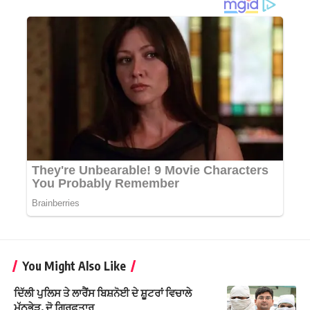
You Might Also Like
ਦਿੱਲੀ ਪੁਲਿਸ ਤੇ ਲਾਰੈਂਸ ਬਿਸ਼ਨੋਈ ਦੇ ਸ਼ੂਟਰਾਂ ਵਿਚਾਲੇ
ਮੁੱਠਭੇੜ, ਦੋ ਗ੍ਰਿਫ਼ਤਾਰ