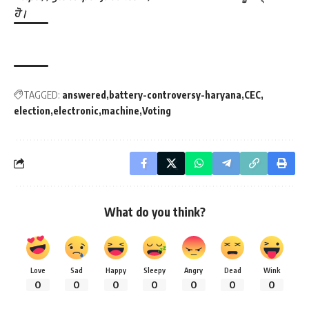
ਹੋ।
TAGGED:
answered
battery-controversy-haryana
CEC
election
electronic
machine
Voting
What do you think?
Love
Sad
Happy
Sleepy
Angry
Dead
Wink
0
0
0
0
0
0
0