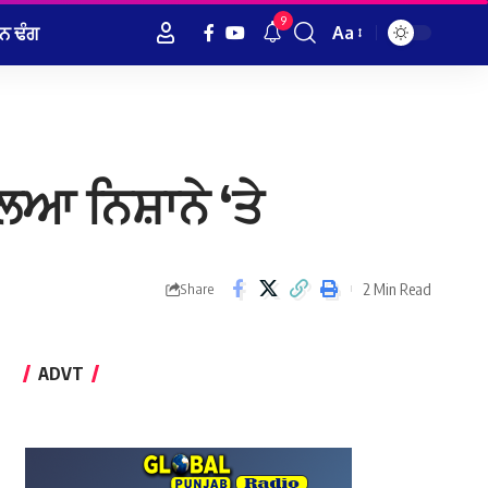
9
ਨ ਢੰਗ
Aa
Font
Resizer
ਲਿਆ ਨਿਸ਼ਾਨੇ ‘ਤੇ
2 Min Read
Share
ADVT