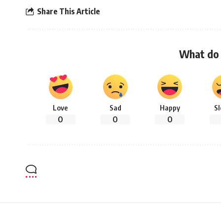
Share This Article
What do 
Love
Sad
Happy
S
0
0
0