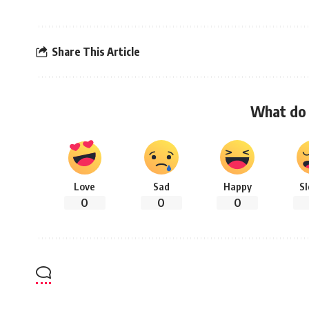
Share This Article
What do 
Love
Sad
Happy
S
0
0
0