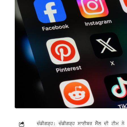
ਚੰਡੀਗੜ੍ਹ: ਚੰਡੀਗੜ੍ਹ ਸਾਈਬਰ ਸੈੱਲ ਦੀ ਟੀਮ ਨੇ 