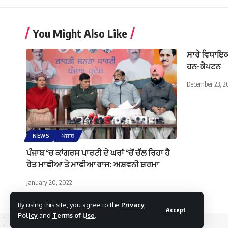
You Might Also Like
ਸਾਰੇ ਵਿਧਾਇਕ
ਹਨ-ਕੈਪਟਨ
December 23, 2
NEWS
ਪੰਜਾਬ
ਪੰਜਾਬ ‘ਚ ਕਾਂਗਰਸ ਪਾਰਟੀ ਦੇ ਘਰਾਂ ‘ਚੋਂ ਚੱਲ ਰਿਹਾ ਹੈ
ਰੇਤ ਮਾਫੀਆ ਤੇ ਮਾਫੀਆ ਰਾਜ: ਅਸ਼ਵਨੀ ਸ਼ਰਮਾ
January 20, 2022
By using this site, you agree to the
Privacy
Accept
Policy
and
Terms of Use
.