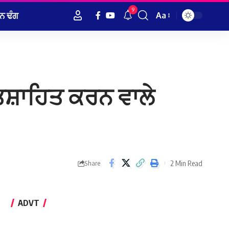
9
ਨ ਢੰਗ
Aa
Font
Resizer
ਤਸ਼ਾਹਿਤ ਕਰਨ ਵਾਲੇ
2 Min Read
Share
ADVT