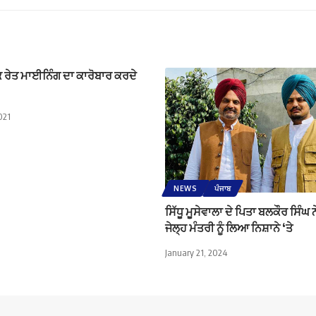
 ਰੇਤ ਮਾਈਨਿੰਗ ਦਾ ਕਾਰੋਬਾਰ ਕਰਦੇ
021
NEWS
ਪੰਜਾਬ
ਸਿੱਧੂ ਮੂਸੇਵਾਲਾ ਦੇ ਪਿਤਾ ਬਲਕੌਰ ਸਿੰਘ ਨ
ਜੇਲ੍ਹ ਮੰਤਰੀ ਨੂੰ ਲਿਆ ਨਿਸ਼ਾਨੇ ‘ਤੇ
January 21, 2024