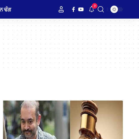
9
ਨ ਢੰਗ