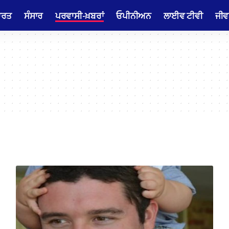
ਾਰਤ
ਸੰਸਾਰ
ਪਰਵਾਸੀ-ਖ਼ਬਰਾਂ
ਓਪੀਨੀਅਨ
ਲਾਈਵ ਟੀਵੀ
ਜੀਵ