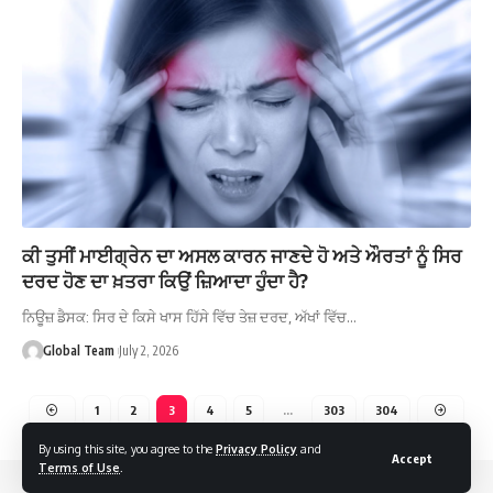
ਕੀ ਤੁਸੀਂ ਮਾਈਗ੍ਰੇਨ ਦਾ ਅਸਲ ਕਾਰਨ ਜਾਣਦੇ ਹੋ ਅਤੇ ਔਰਤਾਂ ਨੂੰ ਸਿਰ
ਦਰਦ ਹੋਣ ਦਾ ਖ਼ਤਰਾ ਕਿਉਂ ਜ਼ਿਆਦਾ ਹੁੰਦਾ ਹੈ?
ਨਿਊਜ਼ ਡੈਸਕ: ਸਿਰ ਦੇ ਕਿਸੇ ਖਾਸ ਹਿੱਸੇ ਵਿੱਚ ਤੇਜ਼ ਦਰਦ, ਅੱਖਾਂ ਵਿੱਚ…
Global Team
July 2, 2026
1
2
3
4
5
…
303
304
By using this site, you agree to the
Privacy Policy
and
Accept
Terms of Use
.