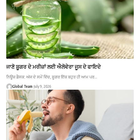
ਜਾਣੋ ਸ਼ੂਗਰ ਦੇ ਮਰੀਜ਼ਾਂ ਲਈ ਐਲੋਵੇਰਾ ਜੂਸ ਦੇ ਫਾਇਦੇ
ਨਿਊਜ਼ ਡੈਸਕ: ਅੱਜ ਦੇ ਸਮੇਂ ਵਿੱਚ, ਸ਼ੂਗਰ ਇੱਕ ਬਹੁਤ ਹੀ ਆਮ ਪਰ…
Global Team
July 9, 2026