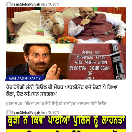
TeamGlobalPunjab
June 19, 2019
AAM AADMI PARTY
ਰੱਦ ਹੋਵੇਗੀ ਸੰਨੀ ਦਿਓਲ ਦੀ ਮੈਂਬਰ ਪਾਰਲੀਮੈਂਟ ਵਜੋਂ ਚੋਣ? ਪੈ ਗਿਆ
ਰੌਲਾ, ਚੋਣ ਕਮਿਸ਼ਨ ਸਰਗਰਮ
ਗੁਰਦਾਸਪੁਰ : ਇੰਝ ਜਾਪਦਾ ਹੈ ਜਿਵੇਂ ਜਿਉਂ ਹੀ ਬਾਲੀਵੁੱਡ ਅਦਾਕਾਰ ਸੰਨੀ ਦਿਓਲ…
TeamGlobalPunjab
June 19, 2019