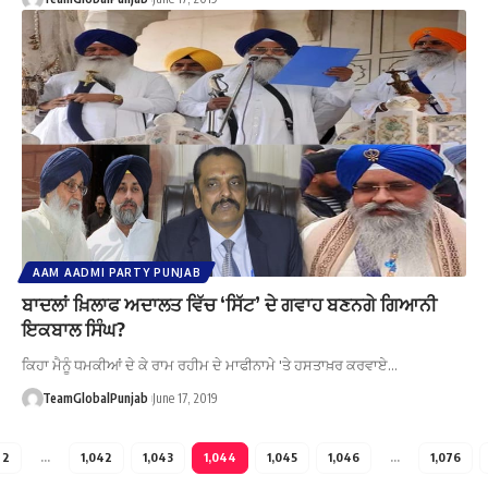
AAM AADMI PARTY PUNJAB
ਬਾਦਲਾਂ ਖ਼ਿਲਾਫ ਅਦਾਲਤ ਵਿੱਚ ‘ਸਿੱਟ’ ਦੇ ਗਵਾਹ ਬਣਨਗੇ ਗਿਆਨੀ
ਇਕਬਾਲ ਸਿੰਘ?
ਕਿਹਾ ਮੈਨੂੰ ਧਮਕੀਆਂ ਦੇ ਕੇ ਰਾਮ ਰਹੀਮ ਦੇ ਮਾਫੀਨਾਮੇ 'ਤੇ ਹਸਤਾਖ਼ਰ ਕਰਵਾਏ…
TeamGlobalPunjab
June 17, 2019
2
…
1,042
1,043
1,044
1,045
1,046
…
1,076