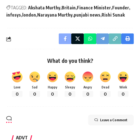
TAGGED:
Akshata Murthy
Britain
Finance Minister
Founder
infosys
london
Narayana Murthy
punjabi news
Rishi Sunak
What do you think?
Love
Sad
Happy
Sleepy
Angry
Dead
Wink
0
0
0
0
0
0
0
Leave a Comment
ADVT