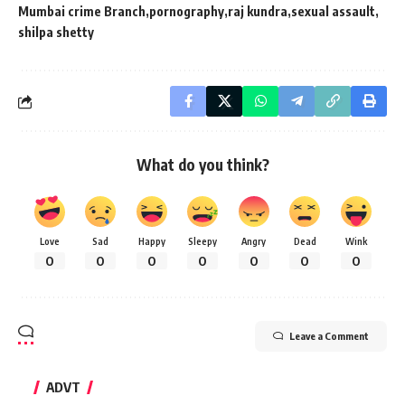
Mumbai crime Branch
pornography
raj kundra
sexual assault
shilpa shetty
What do you think?
Love
Sad
Happy
Sleepy
Angry
Dead
Wink
0
0
0
0
0
0
0
Leave a Comment
ADVT