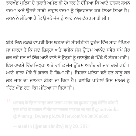
ਝਾਰਖੰਡ ਪੁਲਿਸ ਦੇ ਬੁਲਾਰੇ ਅਮੋਲ ਬੀ ਹੋਮਕਰ ਨੇ ਦੱਸਿਆ ਕਿ ਆਟੋ ਚਾਲਕ ਲਖਨ
ਵਰਮਾ ਅਤੇ ਉਸਦੇ ਸਾਥੀ ਰਾਹੁਲ ਵਰਮਾ ਨੂੰ ਗ੍ਰਿਫ਼ਤਾਰ ਕਰ ਲਿਆ ਗਿਆ ਹੈ।
ਲਖਨ ਨੇ ਮੰਨਿਆ ਹੈ ਕਿ ਉਸਨੇ ਜੱਜ ਨੂੰ ਆਟੋ ਨਾਲ ਟੱਕਰ ਮਾਰੀ ਸੀ।
ਬੀਤੇ ਦਿਨ ਤੜਕੇ ਵਾਪਰੀ ਇਸ ਘਟਨਾ ਦੀ ਸੀਸੀਟੀਵੀ ਫੁਟੇਜ ਵਿੱਚ ਸਾਫ ਵੇਖਿਆ
ਜਾ ਸਕਦਾ ਹੈ ਕਿ ਜਦੋਂ ਜ਼ਿਲ੍ਹਾ ਅਤੇ ਵਧੀਕ ਜੱਜ ਉੱਤਮ ਆਨੰਦ ਸਵੇਰ ਸਮੇਂ ਸੈਰ
ਕਰ ਰਹੇ ਸਨ ਤਾਂ ਇੱਕ ਆਟੋ ਵਾਲੇ ਨੇ ਉਨ੍ਹਾਂ ਨੂੰ ਜਾਣਬੁੱਝ ਕੇ ਪਿੱਛੇ ਤੋਂ ਟੱਕਰ ਮਾਰੀ।
ਇਸ ਹਾਦਸੇ ਵਿੱਚ ਜ਼ਿਲ੍ਹਾ ਅਤੇ ਵਧੀਕ ਜੱਜ ਉੱਤਮ ਆਨੰਦ ਦੀ ਜਾਨ ਚਲੀ ਗਈ।
ਆਟੋ ਵਾਲਾ ਮੌਕੇ ਤੋਂ ਫ਼ਰਾਰ ਹੋ ਗਿਆ ਸੀ। ਜਿਹੜਾ ਪੁਲਿਸ ਵਲੋਂ ਹੁਣ ਕਾਬੂ ਕਰ
ਲਏ ਜਾਣ ਦਾ ਦਾਅਵਾ ਕੀਤਾ ਜਾ ਰਿਹਾ ਹੈ। ਹਲਾਂਕਿ ਪਹਿਲਾਂ ਇਸ ਮਾਮਲੇ ਨੂੰ
‘ਹਿੱਟ ਐਂਡ ਰਨ’ ਕੇਸ ਮੰਨਿਆ ਜਾ ਰਿਹਾ ਸੀ।
धनबाद के ज़िला सत्र जज उत्तम आनंद का बुधवार सुबह मोर्निंग वॉक में
एक ऑटो के ठक्कर में मौत का मामला गहराता जा रहा हैं ⁦
@ndtvindia
@Anurag_Dwary
⁩
pic.twitter.com/oV3m3Ca6x0
— manish (@manishndtv)
July 28, 2021