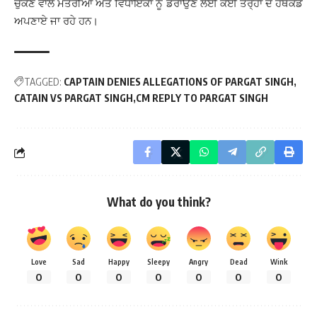
ਚੁੱਕਣ ਵਾਲੇ ਮੰਤਰੀਆਂ ਅਤੇ ਵਿਧਾਇਕਾਂ ਨੂੰ ਡਰਾਉਣ ਲਈ ਕਈ ਤਰ੍ਹਾਂ ਦੇ ਹਥਕੰਡੇ
ਅਪਣਾਏ ਜਾ ਰਹੇ ਹਨ।
TAGGED:
CAPTAIN DENIES ALLEGATIONS OF PARGAT SINGH
CATAIN VS PARGAT SINGH
CM REPLY TO PARGAT SINGH
What do you think?
Love
Sad
Happy
Sleepy
Angry
Dead
Wink
0
0
0
0
0
0
0