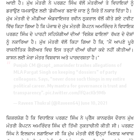
ਆਈ ਹੈ। ਮੁੱਖ ਮੰਤਰੀ ਨੇ ਪਰਗਟ ਸਿੰਘ ਵੱਲੋਂ ਮੰਤਰੀਆਂ ਤੇ ਵਿਧਾਇਕਾਂ ਨੂੰ
ਡਰਾਉਣ ਧਮਕਾਉਣ ਲਈ ‘ਡੋਜੀਅਰ’ ਬਣਾਏ ਜਾਣ ਨੂੰ ਸਿਰੇ ਤੋਂ ਨਕਾਰ ਦਿੱਤਾ ਹੈ।
ਮੁੱਖ ਮੰਤਰੀ ਦੇ ਮੀਡੀਆ ਐਡਵਾਇਜਰ ਰਵੀਨ ਠੁਕਰਾਲ ਵੱਲੋਂ ਕੀਤੇ ਗਏ ਟਵੀਟ
ਵਿੱਚ ਕਿਹਾ ਗਿਆ ਹੈ ਕਿ ਪੰਜਾਬ ਦੇ ਮੁੱਖ ਮੰਤਰੀ ਕੈਪਟਨ ਅਮਰਿੰਦਰ ਨੇ ਵਿਧਾਇਕ
ਪਰਗਟ ਸਿੰਘ ਦੇ ਪਾਰਟੀ ਸਹਿਯੋਗੀਆਂ ਦੀਆਂ ‘ਵਿਸ਼ੇਸ਼ ਫਾਇਲਾਂ’ ਰੱਖਣ ਦੇ ਦੋਸ਼ਾਂ
ਨੂੰ ਨਕਾਰਿਆ ਹੈ। ਮੁੱਖ ਮੰਤਰੀ ਵੱਲੋਂ ਕਿਹਾ ਗਿਆ ਹੈ ਕਿ, “ਮੈਂ ਆਪਣੇ ਪੂਰੇ
ਰਾਜਨੀਤਿਕ ਕੈਰੀਅਰ ਵਿਚ ਇਸ ਤਰ੍ਹਾਂ ਦੀਆਂ ਚੀਜ਼ਾਂ ਕਦੇ ਨਹੀਂ ਕੀਤੀਆਂ।
ਸ਼ਾਸਨ ਲਈ ਮੇਰਾ ਮੰਤਰ ਵਿਸ਼ਵਾਸ ਅਤੇ ਪਾਰਦਰਸ਼ਤਾ ਹੈ।”
Punjab CM
@capt_amarinder
trashes allegations of
MLA Pargat Singh on keeping “dossiers” of party
colleagues. Says, “never done such things in my entire
political career. My mantra for governance is trust and
transparency”.
pic.twitter.com/lfQacKb9Mb
— Raveen Thukral (@Raveen64)
June 10, 2021
ਜ਼ਿਕਰਯੋਗ ਹੈ ਕਿ ਵਿਧਾਇਕ ਪਰਗਟ ਸਿੰਘ ਨੇ ਪ੍ਰੈੱਸ ਕਾਨਫਰੰਸ ਦੌਰਾਨ ਮੁੱਖ
ਮੰਤਰੀ ਕੈਪਟਨ ਅਮਰਿੰਦਰ ਸਿੰਘ ਦੀ ਤਿੱਖੀ ਨੁਕਤਾਚੀਨੀ ਕੀਤੀ ਸੀ। ਪਰਗਟ
ਸਿੰਘ ਨੇ ਇਲਜ਼ਾਮ ਲਗਾਇਆ ਸੀ ਕਿ ਮੁੱਖ ਮੰਤਰੀ ਵੱਲੋਂ ਉਨ੍ਹਾਂ ਖ਼ਿਲਾਫ਼ ਆਵਾਜ਼