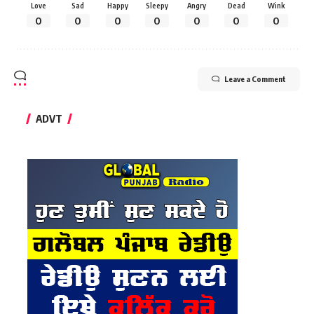
Love
Sad
Happy
Sleepy
Angry
Dead
Wink
0
0
0
0
0
0
0
Leave a Comment
ADVT