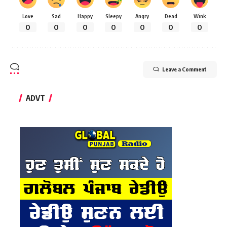
Love
Sad
Happy
Sleepy
Angry
Dead
Wink
0
0
0
0
0
0
0
Leave a Comment
ADVT