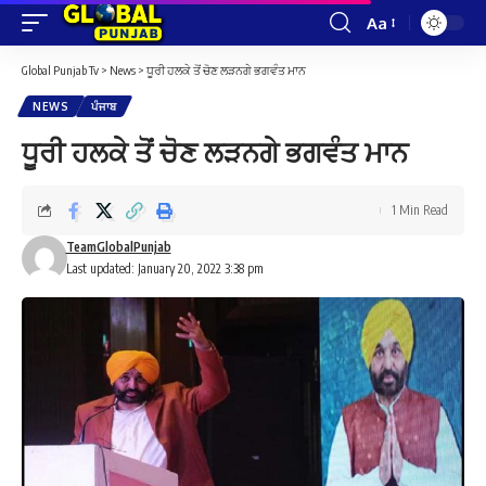
Aa
Font
Resizer
Global Punjab Tv
>
News
>
ਧੂਰੀ ਹਲਕੇ ਤੋਂ ਚੋਣ ਲੜਨਗੇ ਭਗਵੰਤ ਮਾਨ
NEWS
ਪੰਜਾਬ
ਧੂਰੀ ਹਲਕੇ ਤੋਂ ਚੋਣ ਲੜਨਗੇ ਭਗਵੰਤ ਮਾਨ
1 Min Read
TeamGlobalPunjab
Last updated: January 20, 2022 3:38 pm