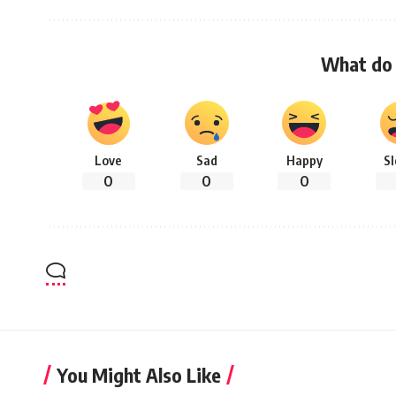
What do 
Love
Sad
Happy
S
0
0
0
You Might Also Like