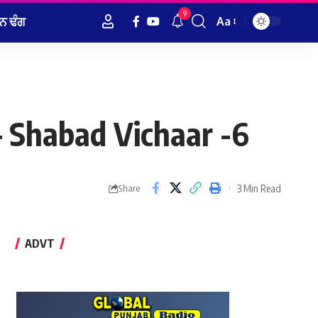
9
ਨ ਢੰਗ
Aa
Font
Resizer
 – Shabad Vichaar -6
3 Min Read
Share
ADVT