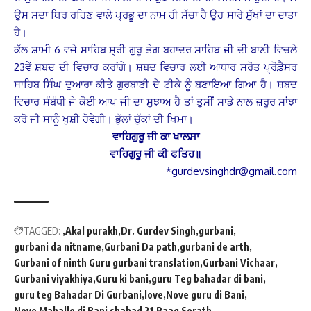
ਉਸ ਸਦਾ ਥਿਰ ਰਹਿਣ ਵਾਲੇ ਪ੍ਰਭੂ ਦਾ ਨਾਮ ਹੀ ਸੱਚਾ ਹੈ ਉਹ ਸਾਰੇ ਸੁੱਖਾਂ ਦਾ ਦਾਤਾ
ਹੈ।
ਕੱਲ ਸ਼ਾਮੀ 6 ਵਜੇ ਸਾਹਿਬ ਸ੍ਰੀ ਗੁਰੂ ਤੇਗ ਬਹਾਦਰ ਸਾਹਿਬ ਜੀ ਦੀ ਬਾਣੀ ਵਿਚਲੇ
23ਵੇਂ ਸ਼ਬਦ ਦੀ ਵਿਚਾਰ ਕਰਾਂਗੇ। ਸ਼ਬਦ ਵਿਚਾਰ ਲਈ ਆਧਾਰ ਸਰੋਤ ਪ੍ਰੋਫ਼ੈਸਰ
ਸਾਹਿਬ ਸਿੰਘ ਦੁਆਰਾ ਕੀਤੇ ਗੁਰਬਾਣੀ ਦੇ ਟੀਕੇ ਨੂੰ ਬਣਾਇਆ ਗਿਆ ਹੈ। ਸ਼ਬਦ
ਵਿਚਾਰ ਸੰਬੰਧੀ ਜੇ ਕੋਈ ਆਪ ਜੀ ਦਾ ਸੁਝਾਅ ਹੈ ਤਾਂ ਤੁਸੀਂ ਸਾਡੇ ਨਾਲ ਜ਼ਰੂਰ ਸਾਂਝਾ
ਕਰੋ ਜੀ ਸਾਨੂੰ ਖੁਸ਼ੀ ਹੋਵੇਗੀ। ਭੁੱਲਾਂ ਚੁੱਕਾਂ ਦੀ ਖਿਮਾ।
ਵਾਹਿਗੁਰੂ ਜੀ ਕਾ ਖਾਲਸਾ
ਵਾਹਿਗੁਰੂ ਜੀ ਕੀ ਫਤਿਹ॥
*gurdevsinghdr@gmail.com
TAGGED:
Akal purakh
Dr. Gurdev Singh
gurbani
gurbani da nitname
Gurbani Da path
gurbani de arth
Gurbani of ninth Guru gurbani translation
Gurbani Vichaar
Gurbani viyakhiya
Guru ki bani
guru Teg bahadar di bani
guru teg Bahadar Di Gurbani
love
Nove guru di Bani
Nove Mahalle di Bani shabad 21
Raag Sorath