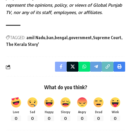
represent the opinions, policy, or views of Global Punjab
TV, nor any of its staff, employees, or affiliates.
TAGGED:
amil Nadu
ban
bengal
government
Supreme Court
The Kerala Story'
What do you think?
Love
Sad
Happy
Sleepy
Angry
Dead
Wink
0
0
0
0
0
0
0