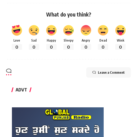
What do you think?
Love
Sad
Happy
Sleepy
Angry
Dead
Wink
0
0
0
0
0
0
0
Leave a Comment
ADVT