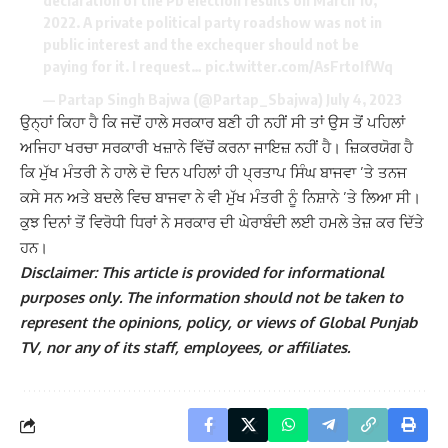
declaration of the Pb election results on March 10,
2022. A private political party roadshow was not in
public interest and the exchequer should not be
paying for it. I request…
pic.twitter.com/AsFrtoIfWq
— Partap Singh Bajwa (@Partap_Sbajwa)
July 4, 2023
ਉਨ੍ਹਾਂ ਕਿਹਾ ਹੈ ਕਿ ਜਦੋਂ ਹਾਲੇ ਸਰਕਾਰ ਬਣੀ ਹੀ ਨਹੀਂ ਸੀ ਤਾਂ ਉਸ ਤੋਂ ਪਹਿਲਾਂ
ਅਜਿਹਾ ਖਰਚਾ ਸਰਕਾਰੀ ਖਜ਼ਾਨੇ ਵਿੱਚੋਂ ਕਰਨਾ ਜਾਇਜ਼ ਨਹੀਂ ਹੈ। ਜ਼ਿਕਰਯੋਗ ਹੈ
ਕਿ ਮੁੱਖ ਮੰਤਰੀ ਨੇ ਹਾਲੇ ਦੋ ਦਿਨ ਪਹਿਲਾਂ ਹੀ ਪ੍ਰਤਾਪ ਸਿੰਘ ਬਾਜਵਾ ’ਤੇ ਤਨਜ
ਕਸੇ ਸਨ ਅਤੇ ਬਦਲੇ ਵਿਚ ਬਾਜਵਾ ਨੇ ਵੀ ਮੁੱਖ ਮੰਤਰੀ ਨੂੰ ਨਿਸ਼ਾਨੇ ’ਤੇ ਲਿਆ ਸੀ।
ਕੁਝ ਦਿਨਾਂ ਤੋਂ ਵਿਰੋਧੀ ਧਿਰਾਂ ਨੇ ਸਰਕਾਰ ਦੀ ਘੇਰਾਬੰਦੀ ਲਈ ਹਮਲੇ ਤੇਜ਼ ਕਰ ਦਿੱਤੇ
ਹਨ।
Disclaimer: This article is provided for informational
purposes only. The information should not be taken to
represent the opinions, policy, or views of Global Punjab
TV, nor any of its staff, employees, or affiliates.