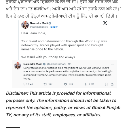
ਤੁਹਾਡੀ ਪ੍ਰਤਿਭਾ ਅਤੇ ਦ੍ਰਿੜਤਾ ਕਮਾਲ ਦੀ ਸੀ। ਤੁਸੀਂ ਬੜੇ ਜਜ਼ਬੇ ਨਾਲ ਖੇਡੇ
ਅਤੇ ਦੇਸ਼ ਦਾ ਮਾਣ ਵਧਾਇਆ। ਅਸੀਂ ਅੱਜ ਅਤੇ ਹਮੇਸ਼ਾ ਤੁਹਾਡੇ ਨਾਲ ਖੜੇ ਹਾਂ।”
ਇਸ ਦੇ ਨਾਲ ਹੀ ਉਨ੍ਹਾਂ ਆਸਟ੍ਰੇਲੀਆਈ ਟੀਮ ਨੂੰ ਜਿੱਤ ਦੀ ਵਧਾਈ ਦਿੱਤੀ।
Disclaimer: This article is provided for informational
purposes only. The information should not be taken to
represent the opinions, policy, or views of Global Punjab
TV, nor any of its staff, employees, or affiliates.