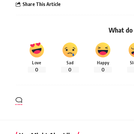
Share This Article
What do 
Love
Sad
Happy
S
0
0
0