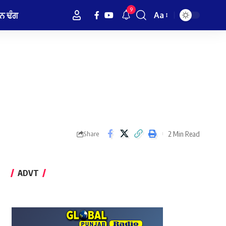
9
ਨ ਢੰਗ
Aa
Font
Resizer
2 Min Read
Share
ADVT