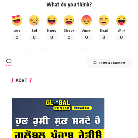
What do you think?
Love
Sad
Happy
Sleepy
Angry
Dead
Wink
0
0
0
0
0
0
0
Leave a Comment
ADVT