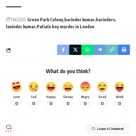
TAGGED:
Green Park Colony
harinder kumar
harinders
lavinder kumar
Patiala boy murder in London
What do you think?
Love
Sad
Happy
Sleepy
Angry
Dead
Wink
0
0
0
0
0
0
0
Leave a Comment