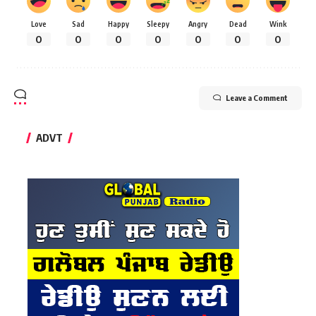
Love
Sad
Happy
Sleepy
Angry
Dead
Wink
0
0
0
0
0
0
0
Leave a Comment
ADVT