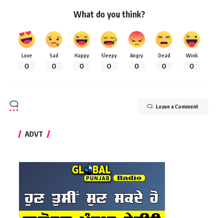
What do you think?
Love
Sad
Happy
Sleepy
Angry
Dead
Wink
0
0
0
0
0
0
0
Leave a Comment
ADVT