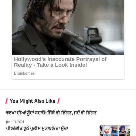
You Might Also Like
ਵਰਖਾ ਦੀਆਂ ਬੂੰਦਾਂ ਬਚਾਓ: ਜਿੱਥੇ ਵੀ ਡਿੱਗਣ, ਜਦੋਂ ਵੀ ਡਿੱਗਣ
June 13, 2021
ਪੀਲੀਭੀਤ ਝੂਠੇ ਪੁਲੀਸ ਮੁਕਾਬਲੇ ਦਾ ਮੁੱਦਾ