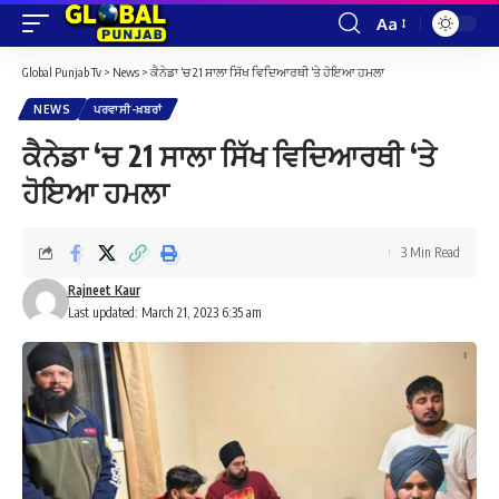
Aa
Font
Resizer
Global Punjab Tv
>
News
>
ਕੈਨੇਡਾ ‘ਚ 21 ਸਾਲਾ ਸਿੱਖ ਵਿਦਿਆਰਥੀ ‘ਤੇ ਹੋਇਆ ਹਮਲਾ
NEWS
ਪਰਵਾਸੀ-ਖ਼ਬਰਾਂ
ਕੈਨੇਡਾ ‘ਚ 21 ਸਾਲਾ ਸਿੱਖ ਵਿਦਿਆਰਥੀ ‘ਤੇ
ਹੋਇਆ ਹਮਲਾ
3 Min Read
Rajneet Kaur
Last updated: March 21, 2023 6:35 am