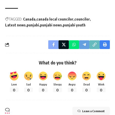
TAGGED:
Canada
canada local councilor
councilor
Latest news
punjabi
punjabi news
punjabi youth
What do you think?
Love
Sad
Happy
Sleepy
Angry
Dead
Wink
0
0
0
0
0
0
0
Leave a Comment