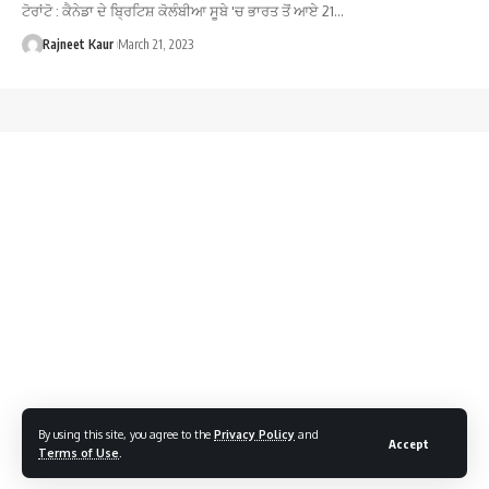
ਟੋਰਾਂਟੋ : ਕੈਨੇਡਾ ਦੇ ਬ੍ਰਿਟਿਸ਼ ਕੋਲੰਬੀਆ ਸੂਬੇ 'ਚ ਭਾਰਤ ਤੋਂ ਆਏ 21…
Rajneet Kaur
March 21, 2023
By using this site, you agree to the
Privacy Policy
and
Accept
Terms of Use
.