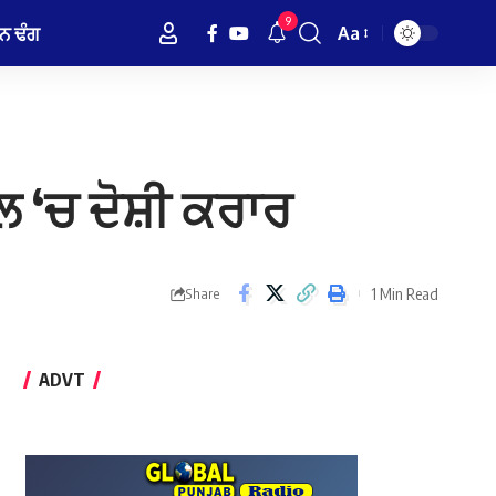
9
ਨ ਢੰਗ
Aa
Font
Resizer
 ‘ਚ ਦੋਸ਼ੀ ਕਰਾਰ
1 Min Read
Share
ADVT