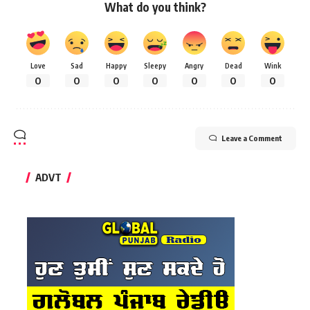
What do you think?
Love
Sad
Happy
Sleepy
Angry
Dead
Wink
0
0
0
0
0
0
0
Leave a Comment
ADVT