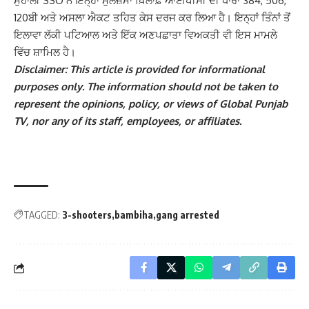
ਮੁਹਾਲੀ SSO ਨੇ ਇਨ੍ਹਾਂ ਮੁਲਜ਼ਮਾਂ ਖ਼ਿਲਾਫ਼ ਆਈਪੀਸੀ ਦੀ ਧਾਰਾ 384, 506,
120ਬੀ ਅਤੇ ਅਸਲਾ ਐਕਟ ਤਹਿਤ ਕੇਸ ਦਰਜ ਕਰ ਲਿਆ ਹੈ। ਇਨ੍ਹਾਂ ਤਿੰਨਾਂ ਤੋਂ
ਇਲਾਵਾ ਲੱਕੀ ਪਟਿਆਲ ਅਤੇ ਇੱਕ ਅਣਪਛਾਤਾ ਵਿਅਕਤੀ ਵੀ ਇਸ ਮਾਮਲੇ
ਵਿੱਚ ਸ਼ਾਮਿਲ ਹੈ।
Disclaimer: This article is provided for informational
purposes only. The information should not be taken to
represent the opinions, policy, or views of Global Punjab
TV, nor any of its staff, employees, or affiliates.
TAGGED:
3-shooters
bambiha
gang arrested