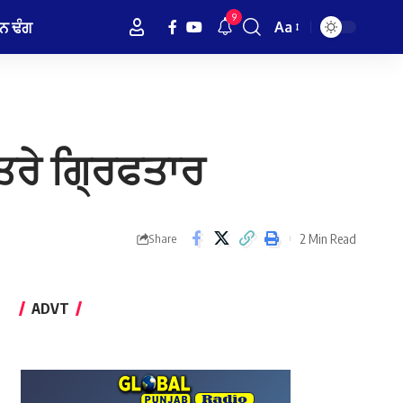
9
ਨ ਢੰਗ
Aa
Font
Resizer
ਕਤਰੇ ਗ੍ਰਿਫਤਾਰ
2 Min Read
Share
ADVT