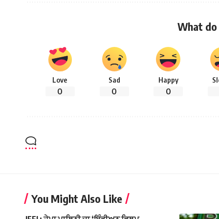
What do 
Love
Sad
Happy
S
0
0
0
You Might Also Like