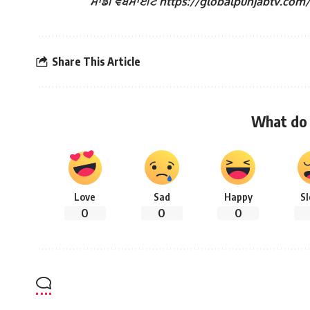
ਸਾਡੀ ਵੈੱਬਸਾਈਟ https://globalpunjabtv.com/ ‘ਤੇ ਜ
Share This Article
What do 
Love
Sad
Happy
S
0
0
0