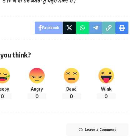
ਾ ਕੇ ਵੀ ਹੋਰ ਖ਼ਬਰਾਂ ਨੂੰ ਪੜ੍ਹ ਸਕਦੇ ਹੋ।
Facebook
you think?
leepy
Angry
Dead
Wink
0
0
0
0
Leave a Comment