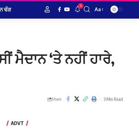
9
ਨ ਢੰਗ
Aa
Font
Resizer
 ਮੈਦਾਨ ‘ਤੇ ਨਹੀਂ ਹਾਰੇ,
3 Min Read
Share
ADVT