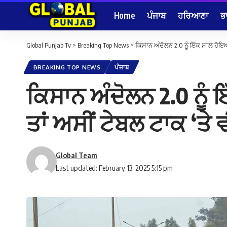
Home
ਪੰਜਾਬ
ਹਰਿਆਣਾ
ਭ
Global Punjab Tv
>
Breaking Top News
>
ਕਿਸਾਨ ਅੰਦੋਲਨ 2.0 ਨੂੰ ਇੱਕ ਸਾਲ ਹੋਇਆ ਪੂ
BREAKING TOP NEWS
ਪੰਜਾਬ
ਕਿਸਾਨ ਅੰਦੋਲਨ 2.0 ਨੂੰ ਇ
ਤਾਂ ਅਸੀਂ ਟੇਬਲ ਟਾਕ ‘ਤੇ ਵ
Global Team
Last updated: February 13, 2025 5:15 pm