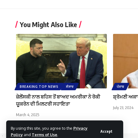
You Might Also Like
BREAKING TOP NEWS
ਸੰਸਾਰ
ਪੰਜਾਬ
ਜ਼ੇਲੇਂਸਕੀ ਨਾਲ ਬਹਿਸ ਤੋਂ ਬਾਅਦ ਅਮਰੀਕਾ ਨੇ ਰੋਕੀ
ਸ਼੍ਰੋਮਣੀ ਅਕਾ
ਯੂਕਰੇਨ ਦੀ ਮਿਲਟਰੀ ਸਹਾਇਤਾ
July 23, 2024
March 4, 2025
By using this site, you agree to the
Privacy
Accept
Policy
and
Terms of Use
.