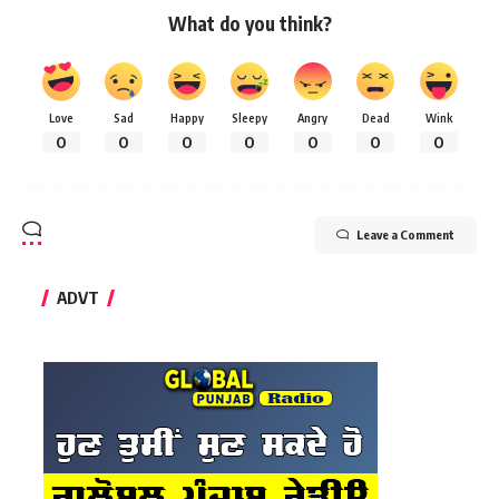
What do you think?
Love
Sad
Happy
Sleepy
Angry
Dead
Wink
0
0
0
0
0
0
0
Leave a Comment
ADVT