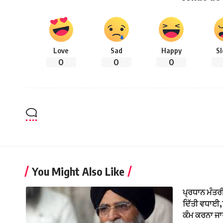
Love
Sad
Happy
S
0
0
0
You Might Also Like
ਪ੍ਰਧਾਨ ਮੰਤਰੀ
ਦਿੱਤੀ ਵਧਾਈ,
ਕੰਮ ਕਰਨਾ ਜਾ