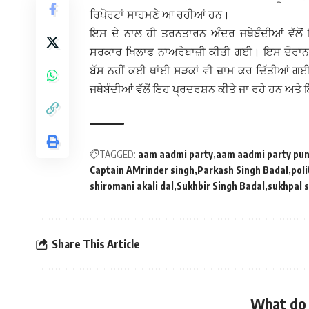
ਰਿਪੋਰਟਾਂ ਸਾਹਮਣੇ ਆ ਰਹੀਆਂ ਹਨ।
ਇਸ ਦੇ ਨਾਲ ਹੀ ਤਰਨਤਾਰਨ ਅੰਦਰ ਜਥੇਬੰਦੀਆਂ ਵੱਲੋਂ 
ਸਰਕਾਰ ਖਿਲਾਫ ਨਾਅਰੇਬਾਜ਼ੀ ਕੀਤੀ ਗਈ। ਇਸ ਦੌਰਾਨ ਪ
ਬੱਸ ਨਹੀਂ ਕਈ ਥਾਂਈ ਸੜਕਾਂ ਵੀ ਜ਼ਾਮ ਕਰ ਦਿੱਤੀਆਂ ਗਈ
ਜਥੇਬੰਦੀਆਂ ਵੱਲੋਂ ਇਹ ਪ੍ਰਦਰਸ਼ਨ ਕੀਤੇ ਜਾ ਰਹੇ ਹਨ ਅਤੇ ਇਸ 
TAGGED:
aam aadmi party
aam aadmi party pun
Captain AMrinder singh
Parkash Singh Badal
poli
shiromani akali dal
Sukhbir Singh Badal
sukhpal s
Share This Article
What do 