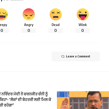
leepy
Angry
Dead
Wink
0
0
0
0
Leave a Comment
 ਨਰਿੰਦਰ ਮੋਦੀ ਨੇ ਚਰਨਜੀਤ ਚੰਨੀ ਨੂੰ
ਕਿਹਾ- ‘ਲੋਕਾਂ ਦੀ ਬੇਹਤਰੀ ਲਈ ਮਿਲ ਕੇ
ਰੀ ਰਹੇਗਾ’