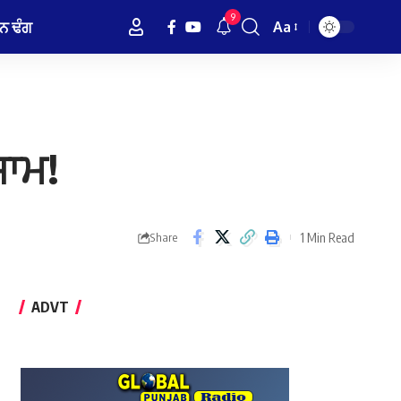
9
ਨ ਢੰਗ
Aa
Font
Resizer
ਜਾਮ!
1 Min Read
Share
ADVT