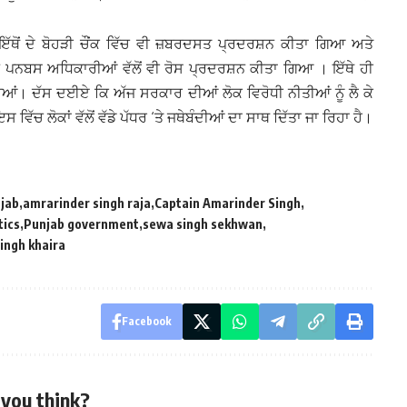
ਇੱਥੋਂ ਦੇ ਬੋਹੜੀ ਚੌਂਕ ਵਿੱਚ ਵੀ ਜ਼ਬਰਦਸਤ ਪ੍ਰਦਰਸ਼ਨ ਕੀਤਾ ਗਿਆ ਅਤੇ
ਨਬਸ ਅਧਿਕਾਰੀਆਂ ਵੱਲੋਂ ਵੀ ਰੋਸ ਪ੍ਰਦਰਸ਼ਨ ਕੀਤਾ ਗਿਆ । ਇੱਥੇ ਹੀ
ਆਂ। ਦੱਸ ਦਈਏ ਕਿ ਅੱਜ ਸਰਕਾਰ ਦੀਆਂ ਲੋਕ ਵਿਰੋਧੀ ਨੀਤੀਆਂ ਨੂੰ ਲੈ ਕੇ
ਵਿੱਚ ਲੋਕਾਂ ਵੱਲੋਂ ਵੱਡੇ ਪੱਧਰ ‘ਤੇ ਜਥੇਬੰਦੀਆਂ ਦਾ ਸਾਥ ਦਿੱਤਾ ਜਾ ਰਿਹਾ ਹੈ।
jab
amrarinder singh raja
Captain Amarinder Singh
tics
Punjab government
sewa singh sekhwan
ingh khaira
Facebook
you think?