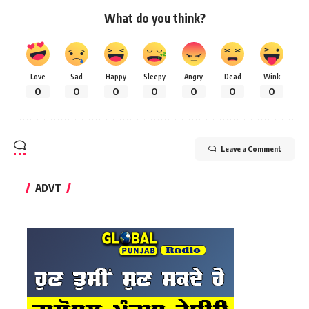
What do you think?
Love
Sad
Happy
Sleepy
Angry
Dead
Wink
0
0
0
0
0
0
0
Leave a Comment
ADVT