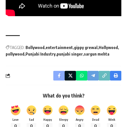
TAGGED:
Bollywood
entertainment
gippy grewal
Hollywood
pollywood
Punjabi Industry
punjabi singer
sargun mehta
What do you think?
Love
Sad
Happy
Sleepy
Angry
Dead
Wink
0
0
0
0
0
0
0