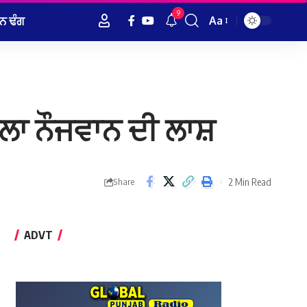
9
ਨ ਢੰਗ
Aa
Font
Resizer
ਸਾਲਾ ਨੌਜਵਾਨ ਦੀ ਲਾਸ਼
2 Min Read
Share
ADVT