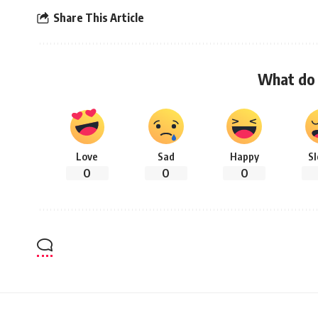
Share This Article
What do 
Love
Sad
Happy
S
0
0
0