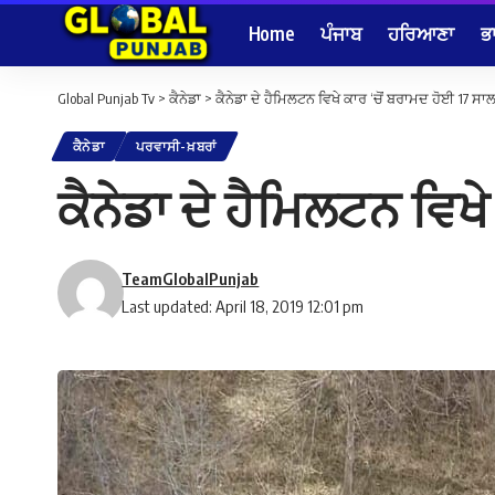
Home
ਪੰਜਾਬ
ਹਰਿਆਣਾ
ਭ
Global Punjab Tv
>
ਕੈਨੇਡਾ
>
ਕੈਨੇਡਾ ਦੇ ਹੈਮਿਲਟਨ ਵਿਖੇ ਕਾਰ ‘ਚੋਂ ਬਰਾਮਦ ਹੋਈ 17 ਸਾ
ਕੈਨੇਡਾ
ਪਰਵਾਸੀ-ਖ਼ਬਰਾਂ
ਕੈਨੇਡਾ ਦੇ ਹੈਮਿਲਟਨ ਵਿਖ
TeamGlobalPunjab
Last updated: April 18, 2019 12:01 pm