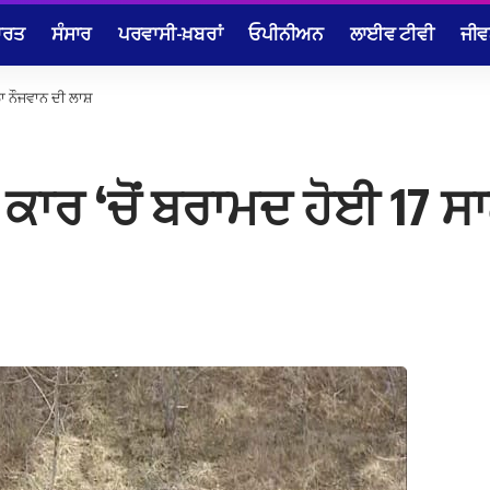
ਾਰਤ
ਸੰਸਾਰ
ਪਰਵਾਸੀ-ਖ਼ਬਰਾਂ
ਓਪੀਨੀਅਨ
ਲਾਈਵ ਟੀਵੀ
ਜੀਵ
ਲਾ ਨੌਜਵਾਨ ਦੀ ਲਾਸ਼
ੇ ਕਾਰ ‘ਚੋਂ ਬਰਾਮਦ ਹੋਈ 17 