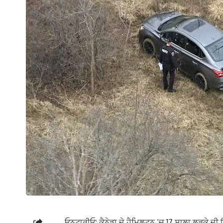
ਓਨਟਾਰੀਓ: ਕੈਨੇਡਾ ਦੇ ਹੈਮਿਲਟਨ ‘ਚ 17 ਸਾਲਾ ਲੜਕੇ ਦੀ 