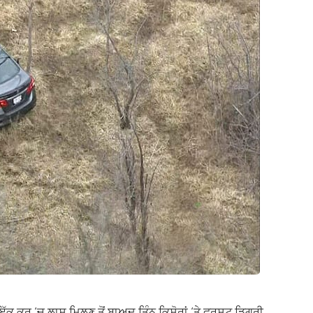
ਇੱਕ ਕਰ ‘ਚ ਲਾਸ਼ ਮਿਲਣ ਤੋਂ ਬਾਅਦ ਤਿੰਨ ਕਿਸ਼ੋਰਾਂ ‘ਤੇ ਫਰਸਟ ਡਿਗਰੀ