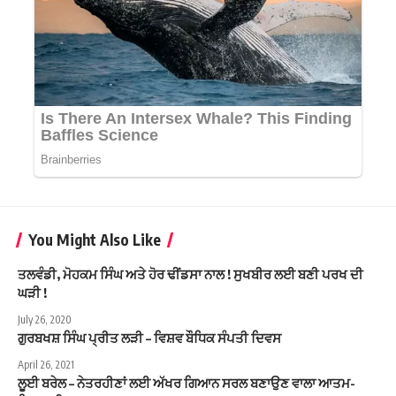
You Might Also Like
ਤਲਵੰਡੀ, ਮੋਹਕਮ ਸਿੰਘ ਅਤੇ ਹੋਰ ਢੀਂਡਸਾ ਨਾਲ ! ਸੁਖਬੀਰ ਲਈ ਬਣੀ ਪਰਖ ਦੀ
ਘੜੀ !
July 26, 2020
ਗੁਰਬਖਸ਼ ਸਿੰਘ ਪ੍ਰੀਤ ਲੜੀ – ਵਿਸ਼ਵ ਬੌਧਿਕ ਸੰਪਤੀ ਦਿਵਸ
April 26, 2021
ਲੂਈ ਬਰੇਲ – ਨੇਤਰਹੀਣਾਂ ਲਈ ਅੱਖਰ ਗਿਆਨ ਸਰਲ ਬਣਾਉਣ ਵਾਲਾ ਆਤਮ-