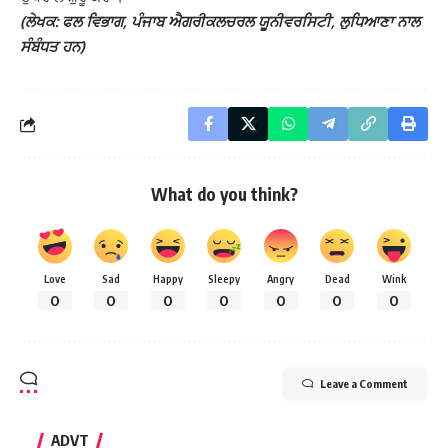
(ਲੇਖਕ: ਫਲ ਵਿਭਾਗ, ਪੰਜਾਬ ਐਗਰੀਕਲਚਰਲ ਯੂਨੀਵਰਸਿਟੀ, ਲੁਧਿਆਣਾ ਨਾਲ
ਸੰਬੰਧਤ ਹਨ)
What do you think?
Love
Sad
Happy
Sleepy
Angry
Dead
Wink
0
0
0
0
0
0
0
Leave a Comment
ADVT