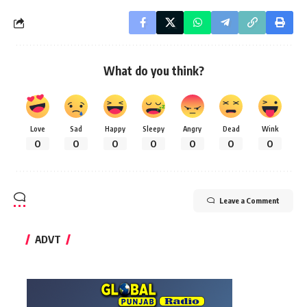
What do you think?
Love
Sad
Happy
Sleepy
Angry
Dead
Wink
0
0
0
0
0
0
0
Leave a Comment
ADVT