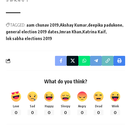
TAGGED:
aam chunav 2019
Akshay Kumar
deepika padukone
general election 2019 dates
Imran Khan
Katrina Kaif
lok sabha elections 2019
What do you think?
Love
Sad
Happy
Sleepy
Angry
Dead
Wink
0
0
0
0
0
0
0