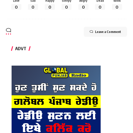
Love
Sad
Happy
Sleepy
Angry
Dead
Wink
0
0
0
0
0
0
0
Leave a Comment
ADVT