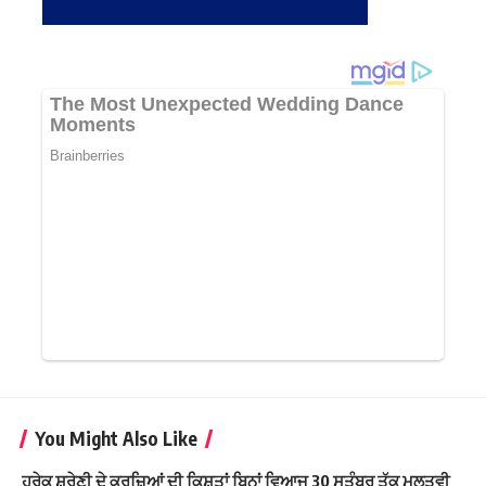
You Might Also Like
ਹਰੇਕ ਸ਼੍ਰੇਣੀ ਦੇ ਕਰਜ਼ਿਆਂ ਦੀ ਕਿਸ਼ਤਾਂ ਬਿਨਾਂ ਵਿਆਜ 30 ਸਤੰਬਰ ਤੱਕ ਮੁਲਤਵੀ