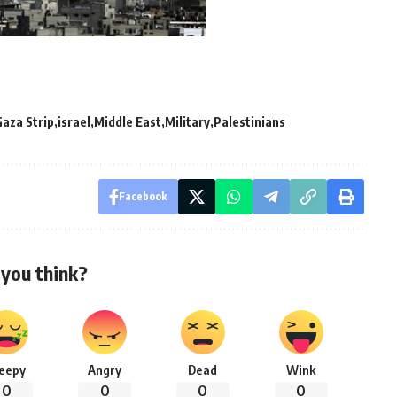
Gaza Strip
israel
Middle East
Military
Palestinians
Facebook
you think?
leepy
Angry
Dead
Wink
0
0
0
0