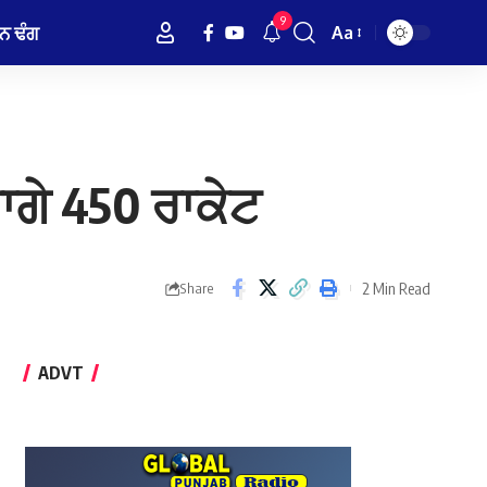
9
ਨ ਢੰਗ
Aa
Font
Resizer
ਗੇ 450 ਰਾਕੇਟ
2 Min Read
Share
ADVT