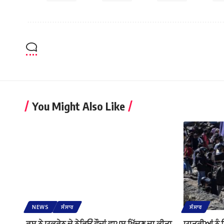
You Might Also Like
NEWS
ਸੰਸਾਰ
ਸੰਸਾਰ
ਰੂਸ ਨੇ ਯੂਕਰੇਨ ਦੇ ਨੇੜਿਓਂ ਫੌਜਾਂ ਵਾਪਸ ਖਿੱਚਣ ਦਾ ਕੀਤਾ
ਯਾਤਰੀਆਂ ਨੂੰ