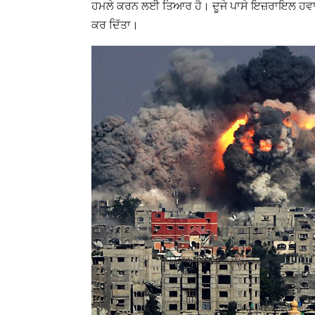
ਹਮਲੇ ਕਰਨ ਲਈ ਤਿਆਰ ਹੈ। ਦੂਜੇ ਪਾਸੇ ਇਜ਼ਰਾਇਲ ਹਵਾਈ
ਕਰ ਦਿੱਤਾ।