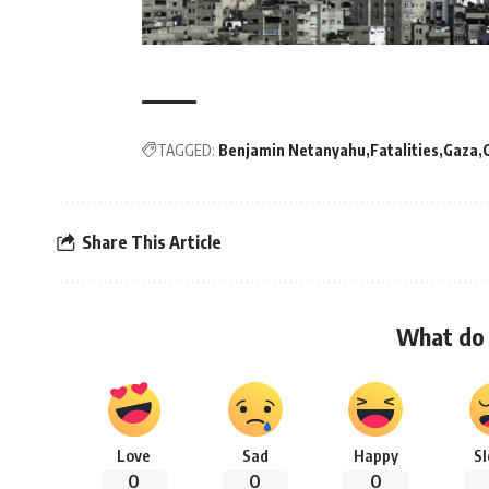
TAGGED:
Benjamin Netanyahu
Fatalities
Gaza
Share This Article
What do 
Love
Sad
Happy
S
0
0
0