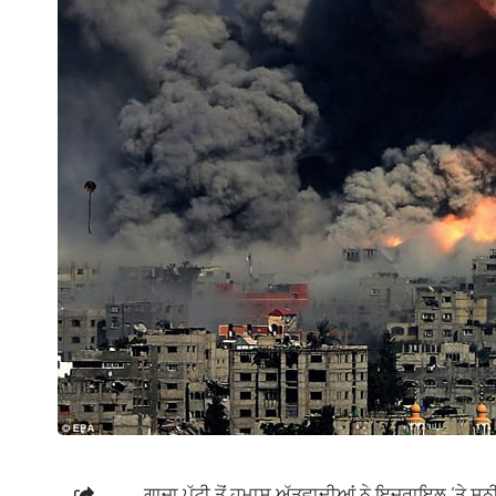
ਗਾਜਾ ਪੱਟੀ ਤੋਂ ਹਮਾਸ ਅੱਤਵਾਦੀਆਂ ਨੇ ਇਜ਼ਰਾਇਲ ‘ਤੇ ਸ਼ਨ