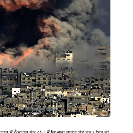
ੀਵਾਰ ਤੋਂ ਐਤਵਾਰ ਤੱਕ 450 ਤੋਂ ਜ਼ਿਆਦਾ ਰਾਕੇਟ ਸੁੱਟੇ ਹਨ। ਇਸ ਦੀ