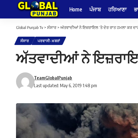
Home
ਪੰਜਾਬ
ਹਰਿਆਣਾ
ਭ
Global Punjab Tv
>
ਸੰਸਾਰ
>
ਅੱਤਵਾਦੀਆਂ ਨੇ ਇਜ਼ਰਾਇਲ ‘ਤੇ ਦੇਰ ਰਾਤ ਹਮਲਾ ਕਰ ਦਾਗ
ਸੰਸਾਰ
ਪਰਵਾਸੀ-ਖ਼ਬਰਾਂ
ਅੱਤਵਾਦੀਆਂ ਨੇ ਇਜ਼ਰਾਇਲ
TeamGlobalPunjab
Last updated: May 6, 2019 1:48 pm