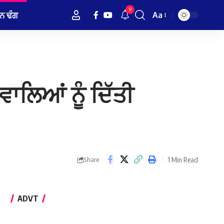
9
ਨ ਢੰਗ
Aa
Font
Resizer
ਾਲਿਆਂ ਨੂੰ ਦਿੱਤੀ
1 Min Read
Share
ADVT