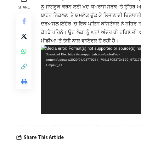
ਨੂੰ ਜਾਗਰੂਕ ਕਰਨ ਲਈ ਖੁਦ ਯਮਰਾਜ ਸੜਕ ‘ਤੇ ਉੱਤਰ ਆਏ।
SHARE
ਬਾਹਰ ਨਿਕਲਣ ‘ਤੇ ਯਮਲੋਕ ਚੁੱਕ ਕੇ ਲਿਜਾਣ ਦੀ ਚਿਤਾਵਨੀ
ਦਰਅਸਲ ਇੰਦੌਰ ‘ਚ ਇਕ ਪੁਲਿਸ ਕਾਂਸਟੇਬਲ ਨੇ ਸ਼ਹਿਰ ‘ਚ
ਕੱਪੜੇ ਪਹਿਨੇ। ਉਹ ਲੋਕਾਂ ਨੂੰ ਘਰਾਂ ਅੰਦਰ ਹੀ ਰਹਿਣ 
ਮੀਡੀਆ ‘ਤੇ ਤੇਜੀ ਨਾਲ ਵਾਇਰਲ ਹੋ ਰਹੀ ਹੈ।
Video
Media error: Format(s) not supported or source(s) no
Download File: https://scooppunjab.com/global/wp-
Player
content/uploads/2020/04/93779284_704117053734129_67317
1.mp4?_=1
Share This Article