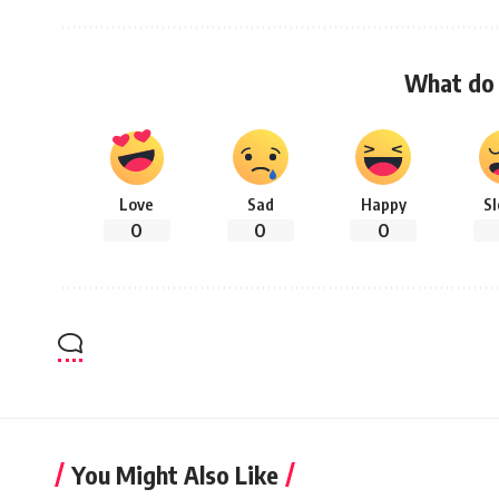
What do 
Love
Sad
Happy
S
0
0
0
You Might Also Like