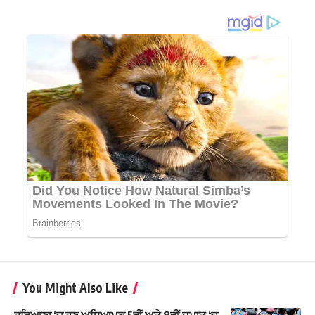
You Might Also Like
ਹਰਿਆਣਾ ‘ਚ ਹੁਣ ਅਧਿਆਪਕ 5ਵੀਂ ਅਤੇ 8ਵੀਂ ਜਮਾਤ ‘ਚ