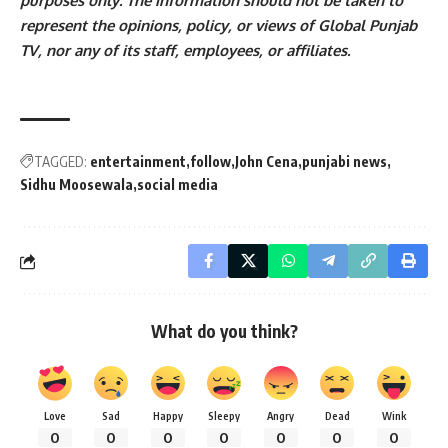
purposes only. The information should not be taken to
represent the opinions, policy, or views of Global Punjab
TV, nor any of its staff, employees, or affiliates.
TAGGED:
entertainment
follow
John Cena
punjabi news
Sidhu Moosewala
social media
What do you think?
Love
Sad
Happy
Sleepy
Angry
Dead
Wink
0
0
0
0
0
0
0