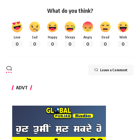
What do you think?
Love
Sad
Happy
Sleepy
Angry
Dead
Wink
0
0
0
0
0
0
0
Leave a Comment
ADVT