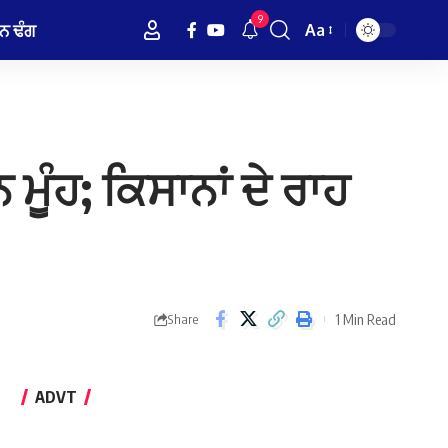
9
ਨ ਢੰਗ
Aa
Font
Resizer
 ਮੂੰਹ; ਕਿਸਾਨਾਂ ਦੇ ਰਾਹ
1 Min Read
Share
ADVT