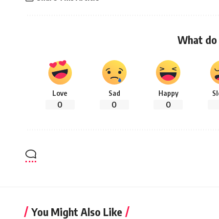
What do 
Love
Sad
Happy
S
0
0
0
You Might Also Like