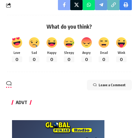
What do you think?
Love
Sad
Happy
Sleepy
Angry
Dead
Wink
0
0
0
0
0
0
0
Leave a Comment
ADVT