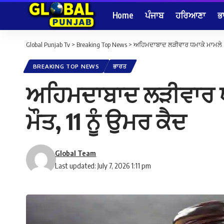
Home
ਪੰਜਾਬ
ਹਰਿਆਣਾ
ਭ
Global Punjab Tv
>
Breaking Top News
>
ਅਹਿਮਦਾਬਾਦ ਲੜੀਵਾਰ ਧਮਾਕੇ ਮਾਮਲੇ ‘ਚ ਵੱ
BREAKING TOP NEWS
ਭਾਰਤ
ਅਹਿਮਦਾਬਾਦ ਲੜੀਵਾਰ ਧਮਾਕ
ਮੌਤ, 11 ਨੂੰ ਉਮਰ ਕੈਦ
Global Team
Last updated: July 7, 2026 1:11 pm