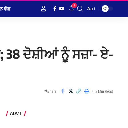
9
ਨ ਢੰਗ
Aa
Font
Resizer
8 ਦੋਸ਼ੀਆਂ ਨੂੰ ਸਜ਼ਾ- ਏ-
3 Min Read
Share
ADVT