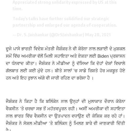
Appreciated strong solidarity expressed by US at this
time.
Today's talks have further solidified our strategic
partnership and enlarged our agenda of cooperation.
— Dr. S. Jaishankar (@DrSJaishankar)
May 28, 2021
ਦੂਜੇ ਪਾਸੇ ਭਾਰਤੀ ਵਿਦੇਸ਼ ਮੰਤਰੀ ਜੈਸ਼ੰਕਰ ਨੇ ਵੀ ਕੋਰੋਨਾ ਨਾਲ ਲੜਾਈ ਦੇ ਮੁਸ਼ਕਲ
ਸਮੇਂ ਵਿੱਚ ਅਮਰੀਕਾ ਵੱਲੋਂ ਮਿਲੀ ਸਹਾਇਤਾ ਅਤੇ ਏਕਤਾ ਲਈ Biden ਪ੍ਰਸ਼ਾਸਨ
ਦਾ ਧੰਨਵਾਦ ਕੀਤਾ। ਜੈਸ਼ੰਕਰ ਨੇ ਮੀਡੀਆ ਨੂੰ ਦੱਸਿਆ ਕਿ ਦੋਹਾਂ ਦੇਸ਼ਾਂ ਵਿਚਾਲੇ
ਗੱਲਬਾਤ ਲਈ ਕਈ ਮੁੱਦੇ ਹਨ। ਬੀਤੇ ਸਾਲਾਂ ‘ਚ ਸਾਡੇ ਰਿਸ਼ਤੇ ਹੋਰ ਮਜ਼ਬੂਤ ​​ਹੋਏ
ਹਨ ਅਤੇ ਇਹ ਰੁਝਾਨ ਅੱਗੇ ਵੀ ਜਾਰੀ ਰਹਿਣ ਦਾ ਭਰੋਸਾ ਹੈ ।
ਜੈਸ਼ੰਕਰ ਨੇ ਕਿਹਾ ਹੈ ਕਿ ਬਲਿੰਕੇਨ ਨਾਲ ਉਨ੍ਹਾਂ ਦੀ ਮੁਲਾਕਾਤ ਦੌਰਾਨ ਕੋਰੋਨਾ
ਵੈਕਸੀਨ ‘ਤੇ ਚਰਚਾ ਸਭ ਤੋਂ ਮਹੱਤਵਪੂਰਨ ਰਹੀ। ਅਸੀਂ ਅਮਰੀਕਾ ਦੀ ਸਹਾਇਤਾ
ਨਾਲ ਭਾਰਤ ਵਿੱਚ ਵੈਕਸੀਨ ਦਾ ਉਤਪਾਦਨ ਵਧਾਉਣ ਦੀ ਕੋਸ਼ਿਸ਼ ਕਰ ਰਹੇ ਹਾਂ।
ਜੈਸ਼ੰਕਰ ਨੇ ਸੋਸ਼ਲ ਮੀਡੀਆ ‘ਤੇ ਬਲਿੰਕਨ ਨੂੰ ਮਿਲਣ ਬਾਰੇ ਵੀ ਜਾਣਕਾਰੀ ਦਿੱਤੀ
ਹੈ।