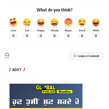
What do you think?
Love
Sad
Happy
Sleepy
Angry
Dead
Wink
0
0
0
0
0
0
0
Leave a Comment
ADVT