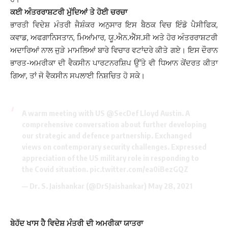
ਕਈ ਅੰਤਰਰਾਸ਼ਟਰੀ ਮੁੱਦਿਆਂ ਤੇ ਹੋਈ ਚਰਚਾ
ਭਾਰਤੀ ਵਿਦੇਸ਼ ਮੰਤਰੀ ਜੈਸ਼ੰਕਰ ਅਨੁਸਾਰ ਇਸ ਬੈਠਕ ਵਿਚ ਇੰਡੋ ਪੈਸੀਫਿਕ,
ਕਵਾਡ, ਅਫਗਾਨਿਸਤਾਨ, ਮਿਆਂਮਾਰ, ਯੂ.ਐਨ.ਐੱਸ.ਸੀ ਅਤੇ ਹੋਰ ਅੰਤਰਰਾਸ਼ਟਰੀ
ਅਦਾਰਿਆਂ ਨਾਲ ਜੁੜੇ ਮਾਮਲਿਆਂ ਬਾਰੇ ਵਿਚਾਰ ਵਟਾਂਦਰੇ ਕੀਤੇ ਗਏ। ਇਸ ਦੌਰਾਨ
ਭਾਰਤ-ਅਮਰੀਕਾ ਦੀ ਵੈਕਸੀਨ ਪਾਰਟਨਰਸ਼ਿਪ ਉੱਤੇ ਵੀ ਧਿਆਨ ਕੇਂਦਰਤ ਕੀਤਾ
ਗਿਆ, ਤਾਂ ਜੋ ਵੈਕਸੀਨ ਸਪਲਾਈ ਨਿਸ਼ਚਿਤ ਹੋ ਸਕੇ।
A warm meeting with US
@SecDef
Lloyd Austin. A
comprehensive conversation about further developing
our strategic and defence partnership. Exchanged
views on contemporary security challenges. Expressed
appreciation of the US military role in responding to
the Covid situation.
pic.twitter.com/ea0iBezGQZ
— Dr. S. Jaishankar (@DrSJaishankar)
May 28, 2021
ਬੇਹੱਦ ਖਾਸ ਹੈ ਵਿਦੇਸ਼ ਮੰਤਰੀ ਦੀ ਅਮਰੀਕਾ ਯਾਤਰਾ