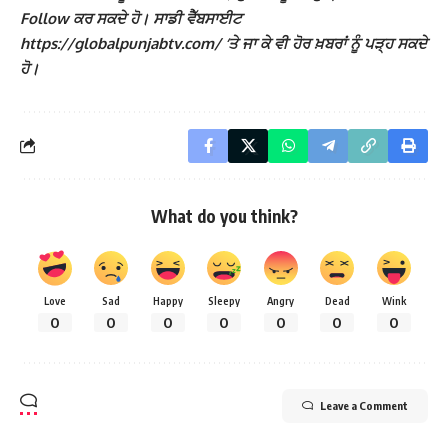
Follow ਕਰ ਸਕਦੇ ਹੋ। ਸਾਡੀ ਵੈੱਬਸਾਈਟ
https://globalpunjabtv.com/ ‘ਤੇ ਜਾ ਕੇ ਵੀ ਹੋਰ ਖ਼ਬਰਾਂ ਨੂੰ ਪੜ੍ਹ ਸਕਦੇ
ਹੋ।
What do you think?
Love
Sad
Happy
Sleepy
Angry
Dead
Wink
0
0
0
0
0
0
0
Leave a Comment