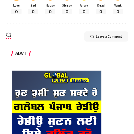
Love
Sad
Happy
Sleepy
Angry
Dead
Wink
0
0
0
0
0
0
0
Leave a Comment
ADVT