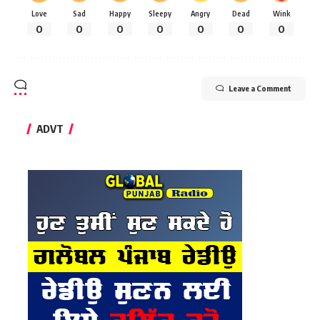
Love
Sad
Happy
Sleepy
Angry
Dead
Wink
0
0
0
0
0
0
0
Leave a Comment
ADVT