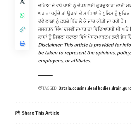
ਦਰਿਆ ਦੇ ਵਧੇ ਪਾਣੀ ਨੂੰ ਦੇਖਣ ਲਈ ਗੁਰਦੁਆਰਾ ਭਾਈ ਮੰ
ਘਰ ਨਾ ਪਹੁੰਚੇ ਤਾਂ ਉਹਨਾਂ ਦੇ ਮਾਪਿਆਂ ਨੇ ਪੁਲਿਸ ਨੂੰ ਸ
ਦੋਵੇਂ ਲਾਸ਼ਾਂ ਨੂੰ ਕਬਜ਼ੇ ਵਿੱਚ ਲੈ ਕੇ ਜਾਂਚ ਕੀਤੀ ਜਾ ਰਹੀ ਹੈ।
ਜਸਕਰਨ ਸਿੰਘ ਦਸਵੀਂ ਜਮਾਤ ਦਾ ਵਿਦਿਆਰਥੀ ਸੀ ਅਤੇ ਦਿ
ਲਾਸ਼ਾਂ ਨੂੰ ਸਿਵਲਾ ਬਟਾਲਾ ਵਿਖੇ ਪੋਸਟਮਾਰਟਮ ਲਈ ਭੇਜ ਦ
Disclaimer: This article is provided for i
be taken to represent the opinions, policy,
employees, or affiliates.
TAGGED:
Batala
cousins
dead bodies
drain
gur
Share This Article