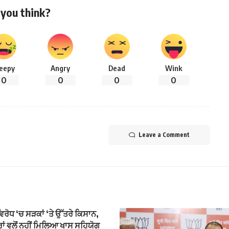
you think?
leepy
Angry
Dead
Wink
0
0
0
0
Leave a Comment
ਵਿਰੋਧ ‘ਚ ਸੜਕਾਂ ‘ਤੇ ਉੱਤਰੇ ਕਿਸਾਨ,
ਾਂ ਵਲੋਂ ਨਹੀਂ ਮਿਲਿਆ ਖਾਸ ਸਹਿਯੋਗ