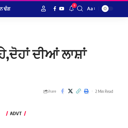
9
ਨ ਢੰਗ
Aa
Font
Resizer
,ਦੋਹਾਂ ਦੀਆਂ ਲਾਸ਼ਾਂ
2 Min Read
Share
ADVT