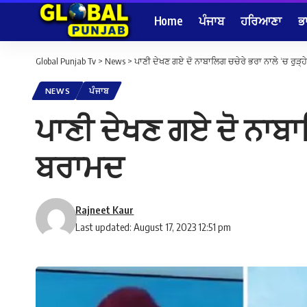
Home
ਪੰਜਾਬ
ਹਰਿਆਣਾ
ਭ
Global Punjab Tv
>
News
>
ਪਾਣੀ ਦੇਖਣ ਗਏ ਦੋ ਨਾਬਾਲਿਗ ਚਚੇਰੇ ਭਰਾ ਨਾਲੇ ‘ਚ ਰੁੜ੍ਹੇ
NEWS
ਪੰਜਾਬ
ਪਾਣੀ ਦੇਖਣ ਗਏ ਦੋ ਨਾਬਾਲਿ
ਬਰਾਮਦ
Rajneet Kaur
Last updated: August 17, 2023 12:51 pm